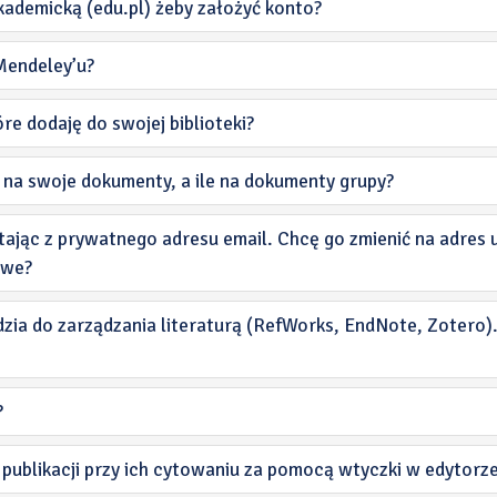
kademicką (edu.pl) żeby założyć konto?
Mendeley’u?
e dodaję do swojej biblioteki?
e na swoje dokumenty, a ile na dokumenty grupy?
ając z prywatnego adresu email. Chcę go zmienić na adres u
iwe?
zia do zarządzania literaturą (RefWorks, EndNote, Zotero).
?
e publikacji przy ich cytowaniu za pomocą wtyczki w edytor