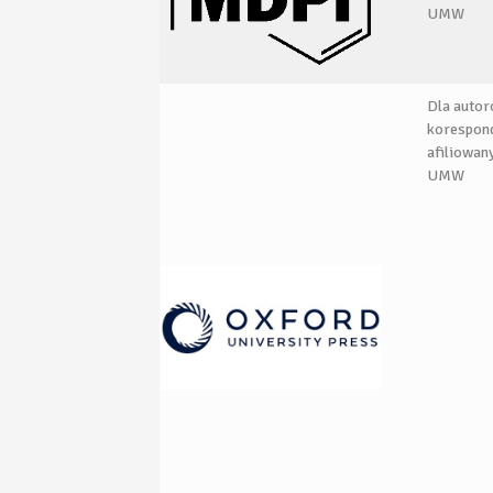
UMW
Dla auto
korespon
afiliowan
UMW