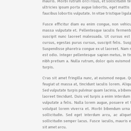
mauris. Morbi rutrum orci risus, et sollicitudin te
ultricies ipsum porta augue lobortis, eget mattis 
faucibus lobortis vulputate. In vitae tristique ligula
Fusce efficitur diam eu enim congue, non vehicu
massa vulputate et. Pellentesque iaculis ferment
suscipit nunc laoreet malesuada. Ut cursus est v
cursus, egestas purus cursus, suscipit felis. Sus
Suspendisse pharetra congue ex ut laoreet. Nam ne
est odio. Integer pellentesque sapien metus, in ti
nibh pretium a. Nulla rutrum, dolor quis euismod 
turpis.
Cras sit amet fringilla nunc, at euismod neque. Q
feugiat ut massa at, tincidunt iaculis lorem. Aliqu
Sed vulputate turpis pulvinar quam lacinia, a bibe
laoreet tincidunt. Duis vel turpis a enim interdum
vulputate a felis. Nulla lorem augue, posuere et 
volutpat lorem viverra et. Morbi bibendum urna e
sollicitudin. Sed eget interdum arcu, ac aliqu
sollicitudin semper lacus. Fusce iaculis, mauris et
sit amet arcu.