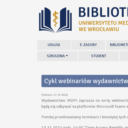
USŁUGI
E-ZASOBY
BIBLIOMET
SZKOLENIA
STUDENT
Cykl webinariów wydawnict
(Dodano: 17.11.2022)
Wydawnictwo MDPI zaprasza na serię webinarió
będą się odbywać na platformie Microsoft Teams w
Poniżej przedstawiamy terminarz i tematykę tych
23.11.2022 godz. 14:00 “Open Access Benefits 