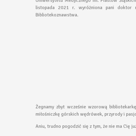
Uniwersytetu Medycznego im. Piastów Śląskic
listopada 2021 r. wyróżniona pani doktor n
Bibliotekoznawstwa.
Żegnamy zbyt wcześnie wzorową bibliotekarkę
miłośniczkę górskich wędrówek, przyrody i pasjon
Aniu, trudno pogodzić się z tym, że nie ma Cię 