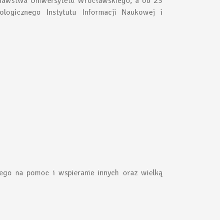
znawstwa Uniwersytetu Wrocławskiego, a od 23
ologicznego Instytutu Informacji Naukowej i
ego na pomoc i wspieranie innych oraz wielką