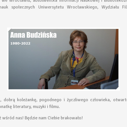
h we Wrocławiu, absolwentka Informacji Naukowej i Biblioteko
auk społecznych Uniwersytetu Wrocławskiego, Wydziału Fil
, dobrą koleżankę, pogodnego i życzliwego człowieka, otwart
atkę literatury, muzyki i filmu.
już wśród nas! Będzie nam Ciebie brakowało!